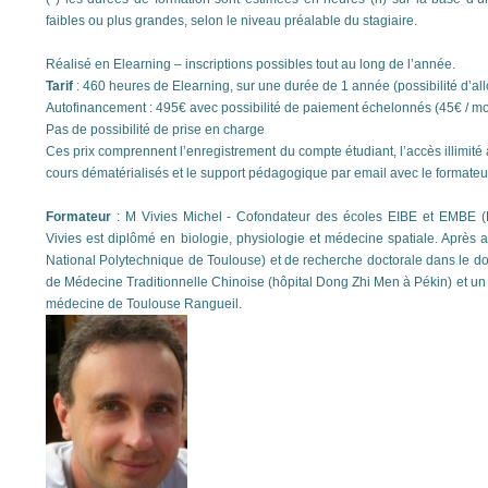
faibles ou plus grandes, selon le niveau préalable du stagiaire.
Réalisé en Elearning – inscriptions possibles tout au long de l’année.
Tarif
: 460 heures de Elearning, sur une durée de 1 année (possibilité d’all
Autofinancement : 495€ avec possibilité de paiement échelonnés (45€ / mo
Pas de possibilité de prise en charge
Ces prix comprennent l’enregistrement du compte étudiant, l’accès illimité
cours dématérialisés et le support pédagogique par email avec le formateu
Formateur
: M Vivies Michel - Cofondateur des écoles EIBE et EMBE (E
Vivies est diplômé en biologie, physiologie et médecine spatiale. Après av
National Polytechnique de Toulouse) et de recherche doctorale dans le do
de Médecine Traditionnelle Chinoise (hôpital Dong Zhi Men à Pékin) et un 
médecine de Toulouse Rangueil.