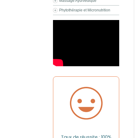
Massage Ayurvédique
Phytothérapie et Micronutrition
Taux de réussite : 100%