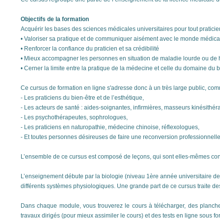
Objectifs de la formation
Acquérir les bases des sciences médicales universitaires pour tout praticien
• Valoriser sa pratique et de communiquer aisément avec le monde médica
• Renforcer la confiance du praticien et sa crédibilité
• Mieux accompagner les personnes en situation de maladie lourde ou de
• Cerner la limite entre la pratique de la médecine et celle du domaine du b
Ce cursus de formation en ligne s'adresse donc à un très large public, co
- Les praticiens du bien-être et de l’esthétique,
- Les acteurs de santé : aides-soignantes, infirmières, masseurs kinésithér
- Les psychothérapeutes, sophrologues,
- Les praticiens en naturopathie, médecine chinoise, réflexologues,
- Et toutes personnes désireuses de faire une reconversion professionnelle
L’ensemble de ce cursus est composé de leçons, qui sont elles-mêmes con
L’enseignement débute par la biologie (niveau 1ère année universitaire de 
différents systèmes physiologiques. Une grande part de ce cursus traite de
Dans chaque module, vous trouverez le cours à télécharger, des planches
travaux dirigés (pour mieux assimiler le cours) et des tests en ligne sous f