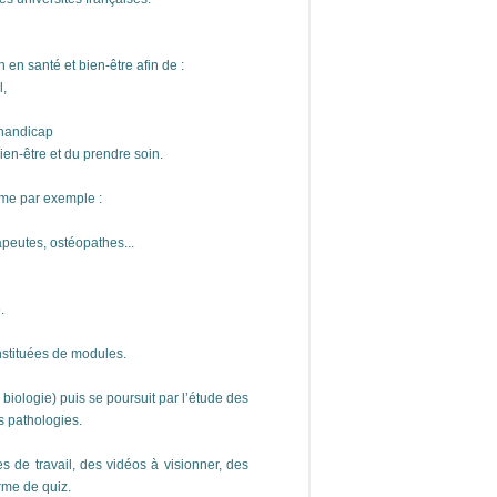
 en santé et bien-être afin de :
l,
 handicap
ien-être et du prendre soin.
mme par exemple :
apeutes, ostéopathes...
.
stituées de modules.
biologie) puis se poursuit par l’étude des
s pathologies.
 de travail, des vidéos à visionner, des
orme de quiz.