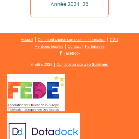
Année 2024-25
|
|
Accueil
Comment choisir son école de formation
CGU
|
|
Mentions légales
Contact
Partenaires
Facebook
© EIBE 2026
|
Conception site web
Sublimeo